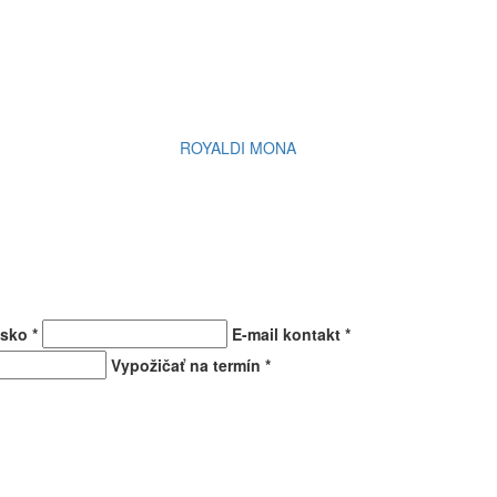
ROYALDI MONA
isko
*
E-mail kontakt
*
Vypožičať na termín
*