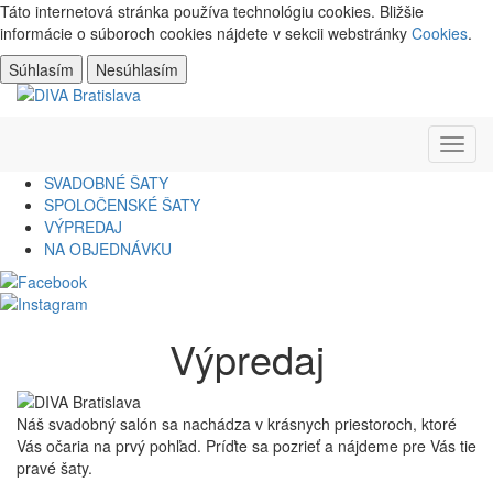
Táto internetová stránka používa technológiu cookies. Bližšie
informácie o súboroch cookies nájdete v sekcii webstránky
Cookies
.
Súhlasím
Nesúhlasím
Toggl
navig
SVADOBNÉ ŠATY
SPOLOČENSKÉ ŠATY
VÝPREDAJ
NA OBJEDNÁVKU
Výpredaj
Náš svadobný salón sa nachádza v krásnych priestoroch, ktoré
Vás očaria na prvý pohľad. Príďte sa pozrieť a nájdeme pre Vás tie
pravé šaty.