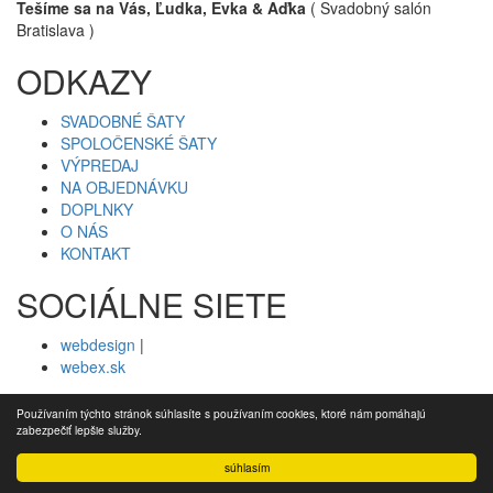
Tešíme sa na Vás, Ľudka, Evka & Aďka
( Svadobný salón
Bratislava )
ODKAZY
SVADOBNÉ ŠATY
SPOLOČENSKÉ ŠATY
VÝPREDAJ
NA OBJEDNÁVKU
DOPLNKY
O NÁS
KONTAKT
SOCIÁLNE SIETE
webdesign
|
webex.sk
Používaním týchto stránok súhlasíte s používaním cookies, ktoré nám pomáhajú
zabezpečiť lepšie služby.
súhlasím